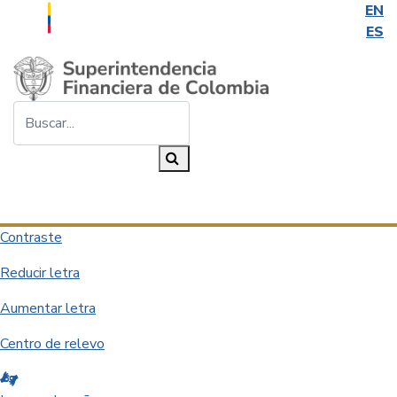
EN
ES
Saltar al contenido principal
Buscar...
Buscar
Desplegar navegación
Contraste
Reducir letra
Aumentar letra
Centro de relevo