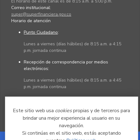
El horario de este canal es de 8:15 a.m. a 5:00 p.m.
Correo institucional:
super@superfinanciera.gov.co
Horario de atención
Punto Ciudadano
:
Lunes a viernes (días hábiles) de 8:15 a.m. a 4:15
p.m. jornada continua
Recepción de correspondencia por medios
electrónicos:
Lunes a viernes (días hábiles) de 8:15 a.m. a 4:45
p.m. jornada continua
Políticas
Mapa del sitio
Este sitio web usa
cookies
propias y de terceros para
brindar una mejor experiencia al usuario en su
navegación.
Si continúas en el sitio web, estás aceptando