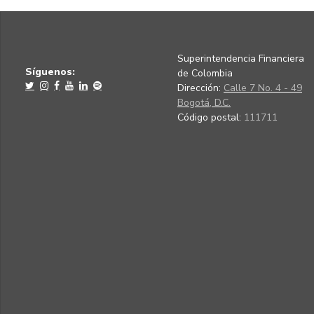
Superintendencia Financiera
Síguenos:
de Colombia
Dirección:
Calle 7 No. 4 - 49
Bogotá, D.C.
Código postal:
111711