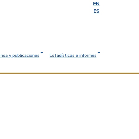
EN
ES
ensa y publicaciones
Estadísticas e informes