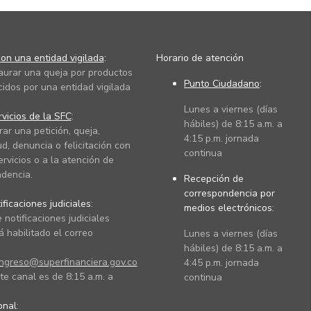
on una entidad vigilada
:
Horario de atención
taurar una queja por productos
Punto Ciudadano
:
cidos por una entidad vigilada
Lunes a viernes (días
vicios de la SFC
:
hábiles) de 8:15 a.m. a
rar una petición, queja,
4:15 p.m. jornada
ud, denuncia o felicitación con
continua
ervicios o a la atención de
dencia.
Recepción de
correspondencia por
ficaciones judiciales:
medios electrónicos:
 notificaciones judiciales
 habilitado el correo
Lunes a viernes (días
hábiles) de 8:15 a.m. a
ingreso@superfinanciera.gov.co
4:45 p.m. jornada
te canal es de 8:15 a.m. a
continua
ional: