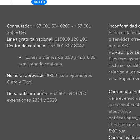
40110
Conmutador:
+57 601 594 0200 - +57 601
Inconformidad c
350 8166
Si necesita ins
Línea gratuita nacional:
018000 120 100
o servicios ofre
Centro de contacto:
+57 601 307 8042
por la SFC.
PQRSDF por ser
Lunes a viernes de 8:00 a.m. a 6:00
Si quiere instau
p.m. jornada continua.
reclamo, solicit
relación a los s
Numeral abreviado:
#903 (solo operadores
esta Superinten
Claro y Tigo)
Correo para noti
Línea anticorrupción:
+57 601 594 0200
Para el envío de
extensiones 2334 y 3623
únicamente está
electrónico
notificaciones_
El horario de es
5:00 p.m.
Correo instituc