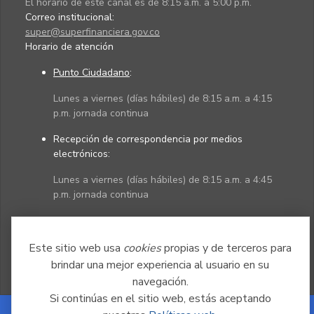
El horario de este canal es de 8:15 a.m. a 5:00 p.m.
Correo institucional:
super@superfinanciera.gov.co
Horario de atención
Punto Ciudadano
:
Lunes a viernes (días hábiles) de 8:15 a.m. a 4:15
p.m. jornada continua
Recepción de correspondencia por medios
electrónicos:
Lunes a viernes (días hábiles) de 8:15 a.m. a 4:45
p.m. jornada continua
Políticas
Mapa del sitio
Este sitio web usa
cookies
propias y de terceros para
brindar una mejor experiencia al usuario en su
navegación.
Si continúas en el sitio web, estás aceptando