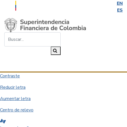
EN
ES
Saltar al contenido principal
Buscar...
Buscar
Desplegar navegación
Contraste
Reducir letra
Aumentar letra
Centro de relevo