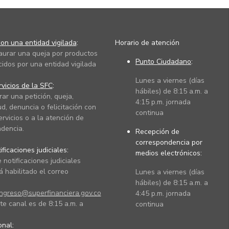
on una entidad vigilada
:
Horario de atención
taurar una queja por productos
Punto Ciudadano
:
cidos por una entidad vigilada
Lunes a viernes (días
vicios de la SFC
:
hábiles) de 8:15 a.m. a
rar una petición, queja,
4:15 p.m. jornada
ud, denuncia o felicitación con
continua
ervicios o a la atención de
dencia.
Recepción de
correspondencia por
ficaciones judiciales:
medios electrónicos:
 notificaciones judiciales
 habilitado el correo
Lunes a viernes (días
hábiles) de 8:15 a.m. a
ingreso@superfinanciera.gov.co
4:45 p.m. jornada
te canal es de 8:15 a.m. a
continua
ional: