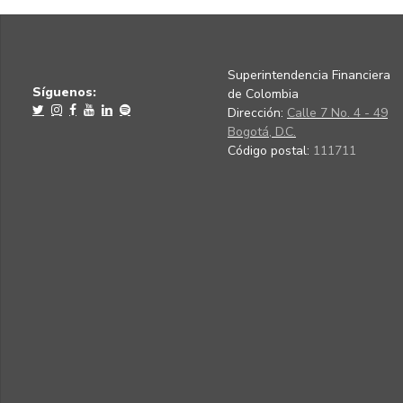
Superintendencia Financiera
Síguenos:
de Colombia
Dirección:
Calle 7 No. 4 - 49
Bogotá, D.C.
Código postal:
111711