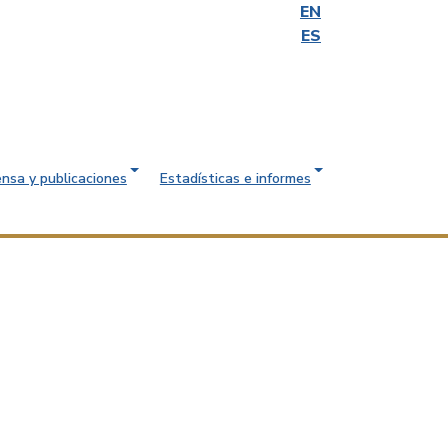
EN
ES
ensa y publicaciones
Estadísticas e informes