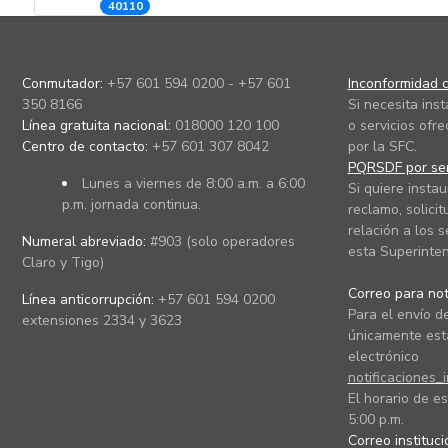
40110
Conmutador:
+57 601 594 0200 - +57 601
Inconformidad c
350 8166
Si necesita ins
Línea gratuita nacional:
018000 120 100
o servicios ofre
Centro de contacto:
+57 601 307 8042
por la SFC.
PQRSDF por ser
Lunes a viernes de 8:00 a.m. a 6:00
Si quiere instau
p.m. jornada continua.
reclamo, solicit
relación a los s
Numeral abreviado:
#903 (solo operadores
esta Superinten
Claro y Tigo)
Correo para noti
Línea anticorrupción:
+57 601 594 0200
Para el envío de
extensiones 2334 y 3623
únicamente está
electrónico
notificaciones_
El horario de es
5:00 p.m.
Correo instituc