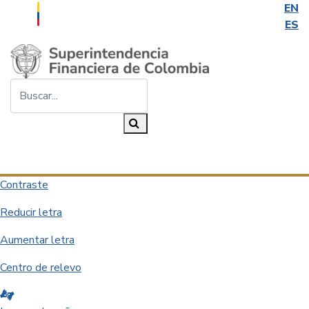
EN
ES
Saltar al contenido principal
Buscar...
Buscar
Desplegar navegación
Contraste
Reducir letra
Aumentar letra
Centro de relevo