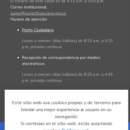
El horario de este canal es de 8:15 a.m. a 5:00 p.m.
Correo institucional:
super@superfinanciera.gov.co
Horario de atención
Punto Ciudadano
:
Lunes a viernes (días hábiles) de 8:15 a.m. a 4:15
p.m. jornada continua
Recepción de correspondencia por medios
electrónicos:
Lunes a viernes (días hábiles) de 8:15 a.m. a 4:45
p.m. jornada continua
Políticas
Mapa del sitio
Este sitio web usa
cookies
propias y de terceros para
brindar una mejor experiencia al usuario en su
navegación.
Si continúas en el sitio web, estás aceptando