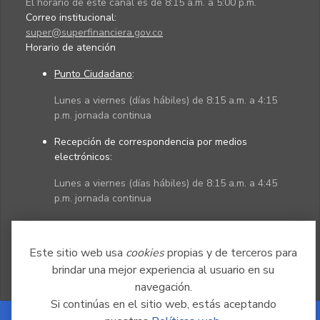
El horario de este canal es de 8:15 a.m. a 5:00 p.m.
Correo institucional:
super@superfinanciera.gov.co
Horario de atención
Punto Ciudadano
:
Lunes a viernes (días hábiles) de 8:15 a.m. a 4:15
p.m. jornada continua
Recepción de correspondencia por medios
electrónicos:
Lunes a viernes (días hábiles) de 8:15 a.m. a 4:45
p.m. jornada continua
Políticas
Mapa del sitio
Este sitio web usa
cookies
propias y de terceros para
brindar una mejor experiencia al usuario en su
navegación.
Si continúas en el sitio web, estás aceptando