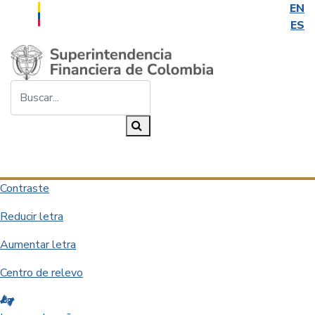
EN
ES
Saltar al contenido principal
Buscar...
Buscar
Desplegar navegación
Contraste
Reducir letra
Aumentar letra
Centro de relevo