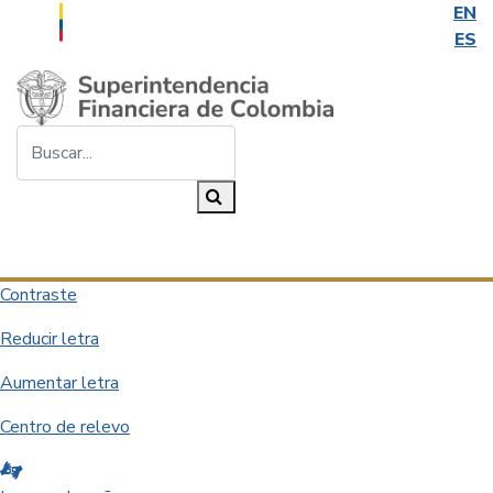
EN
ES
Saltar al contenido principal
Buscar...
Buscar
Desplegar navegación
Contraste
Reducir letra
Aumentar letra
Centro de relevo