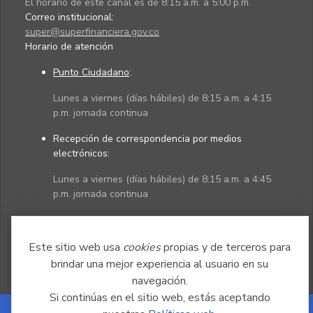
El horario de este canal es de 8:15 a.m. a 5:00 p.m.
Correo institucional:
super@superfinanciera.gov.co
Horario de atención
Punto Ciudadano
:
Lunes a viernes (días hábiles) de 8:15 a.m. a 4:15
p.m. jornada continua
Recepción de correspondencia por medios
electrónicos:
Lunes a viernes (días hábiles) de 8:15 a.m. a 4:45
p.m. jornada continua
Políticas
Mapa del sitio
Este sitio web usa
cookies
propias y de terceros para
brindar una mejor experiencia al usuario en su
navegación.
Si continúas en el sitio web, estás aceptando