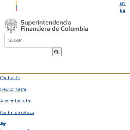
EN
ES
Saltar al contenido principal
Buscar...
Buscar
Desplegar navegación
Contraste
Reducir letra
Aumentar letra
Centro de relevo