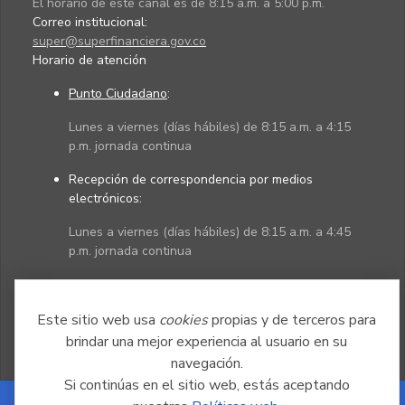
El horario de este canal es de 8:15 a.m. a 5:00 p.m.
Correo institucional:
super@superfinanciera.gov.co
Horario de atención
Punto Ciudadano
:
Lunes a viernes (días hábiles) de 8:15 a.m. a 4:15
p.m. jornada continua
Recepción de correspondencia por medios
electrónicos:
Lunes a viernes (días hábiles) de 8:15 a.m. a 4:45
p.m. jornada continua
Políticas
Mapa del sitio
Este sitio web usa
cookies
propias y de terceros para
brindar una mejor experiencia al usuario en su
navegación.
Si continúas en el sitio web, estás aceptando