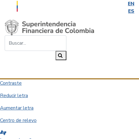
EN
ES
Saltar al contenido principal
Buscar...
Buscar
Desplegar navegación
Contraste
Reducir letra
Aumentar letra
Centro de relevo