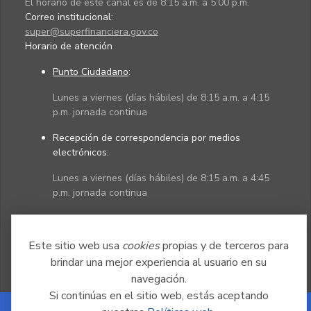
El horario de este canal es de 8:15 a.m. a 5:00 p.m.
Correo institucional:
super@superfinanciera.gov.co
Horario de atención
Punto Ciudadano
:
Lunes a viernes (días hábiles) de 8:15 a.m. a 4:15
p.m. jornada continua
Recepción de correspondencia por medios
electrónicos:
Lunes a viernes (días hábiles) de 8:15 a.m. a 4:45
p.m. jornada continua
Políticas
Mapa del sitio
Este sitio web usa
cookies
propias y de terceros para
brindar una mejor experiencia al usuario en su
navegación.
Si continúas en el sitio web, estás aceptando