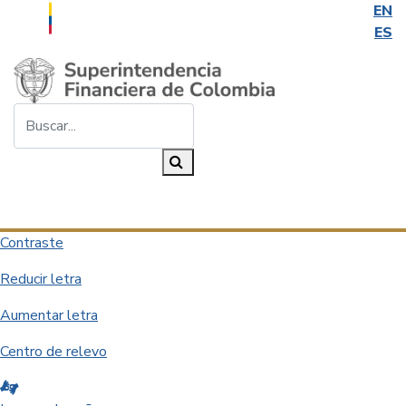
EN
ES
Saltar al contenido principal
Buscar...
Buscar
Desplegar navegación
Contraste
Reducir letra
Aumentar letra
Centro de relevo