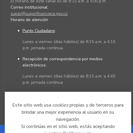
El horario de este canal es de 8:15 a.m. a 5:00 p.m.
Correo institucional:
super@superfinanciera.gov.co
Horario de atención
Punto Ciudadano
:
Lunes a viernes (días hábiles) de 8:15 a.m. a 4:15
p.m. jornada continua
Recepción de correspondencia por medios
electrónicos:
Lunes a viernes (días hábiles) de 8:15 a.m. a 4:45
p.m. jornada continua
Políticas
Mapa del sitio
Este sitio web usa
cookies
propias y de terceros para
brindar una mejor experiencia al usuario en su
navegación.
Si continúas en el sitio web, estás aceptando