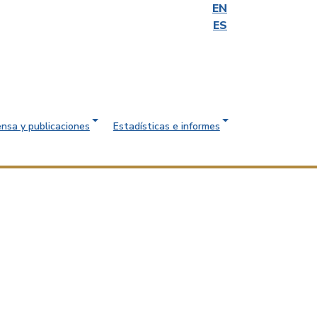
EN
ES
ensa y publicaciones
Estadísticas e informes