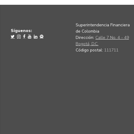
Superintendencia Financiera
Síguenos:
de Colombia
Dirección:
Calle 7 No. 4 - 49
Bogotá, D.C.
Código postal:
111711