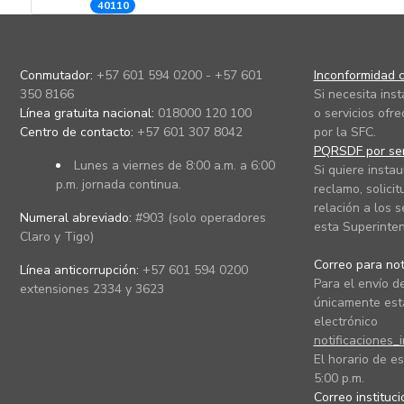
40110
Conmutador:
+57 601 594 0200 - +57 601
Inconformidad c
350 8166
Si necesita ins
Línea gratuita nacional:
018000 120 100
o servicios ofre
Centro de contacto:
+57 601 307 8042
por la SFC.
PQRSDF por ser
Lunes a viernes de 8:00 a.m. a 6:00
Si quiere instau
p.m. jornada continua.
reclamo, solicit
relación a los s
Numeral abreviado:
#903 (solo operadores
esta Superinten
Claro y Tigo)
Correo para noti
Línea anticorrupción:
+57 601 594 0200
Para el envío de
extensiones 2334 y 3623
únicamente está
electrónico
notificaciones_
El horario de es
5:00 p.m.
Correo instituc