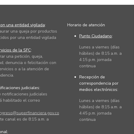
on una entidad vigilada
:
Horario de atención
taurar una queja por productos
Punto Ciudadano
:
cidos por una entidad vigilada
Lunes a viernes (días
vicios de la SFC
:
hábiles) de 8:15 a.m. a
rar una petición, queja,
4:15 p.m. jornada
ud, denuncia o felicitación con
continua
ervicios o a la atención de
dencia.
Recepción de
correspondencia por
ficaciones judiciales:
medios electrónicos:
 notificaciones judiciales
 habilitado el correo
Lunes a viernes (días
hábiles) de 8:15 a.m. a
ingreso@superfinanciera.gov.co
4:45 p.m. jornada
te canal es de 8:15 a.m. a
continua
ional: