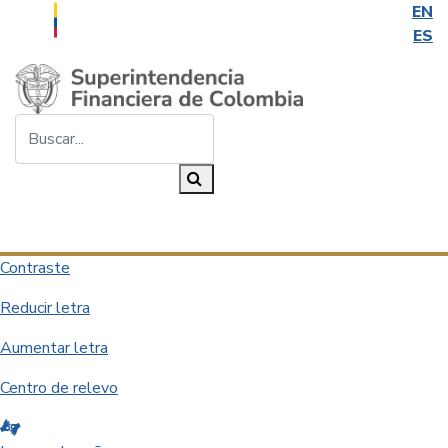
EN
ES
Saltar al contenido principal
Buscar...
Buscar
Desplegar navegación
Contraste
Reducir letra
Aumentar letra
Centro de relevo