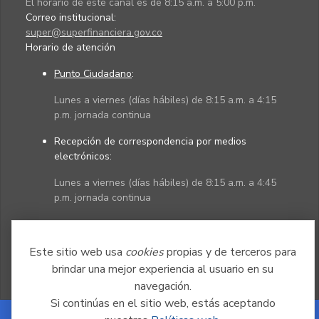
El horario de este canal es de 8:15 a.m. a 5:00 p.m.
Correo institucional:
super@superfinanciera.gov.co
Horario de atención
Punto Ciudadano
:
Lunes a viernes (días hábiles) de 8:15 a.m. a 4:15
p.m. jornada continua
Recepción de correspondencia por medios
electrónicos:
Lunes a viernes (días hábiles) de 8:15 a.m. a 4:45
p.m. jornada continua
Políticas
Mapa del sitio
Este sitio web usa
cookies
propias y de terceros para
brindar una mejor experiencia al usuario en su
navegación.
Si continúas en el sitio web, estás aceptando