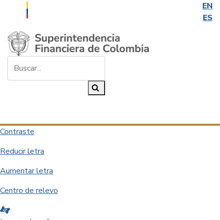
EN
ES
Saltar al contenido principal
Buscar...
Buscar
Desplegar navegación
Contraste
Reducir letra
Aumentar letra
Centro de relevo