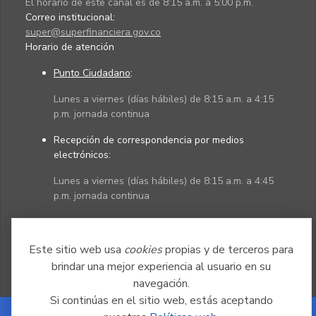
El horario de este canal es de 8:15 a.m. a 5:00 p.m.
Correo institucional:
super@superfinanciera.gov.co
Horario de atención
Punto Ciudadano
:
Lunes a viernes (días hábiles) de 8:15 a.m. a 4:15
p.m. jornada continua
Recepción de correspondencia por medios
electrónicos:
Lunes a viernes (días hábiles) de 8:15 a.m. a 4:45
p.m. jornada continua
Políticas
Mapa del sitio
Este sitio web usa
cookies
propias y de terceros para
brindar una mejor experiencia al usuario en su
navegación.
Si continúas en el sitio web, estás aceptando