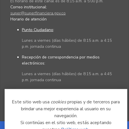
El horario de este canal es de 8:15 a.m. a 5:00 p.m.
Correo institucional:
super@superfinanciera.gov.co
Horario de atención
Punto Ciudadano
:
Lunes a viernes (días hábiles) de 8:15 a.m. a 4:15
p.m. jornada continua
Recepción de correspondencia por medios
electrónicos:
Lunes a viernes (días hábiles) de 8:15 a.m. a 4:45
p.m. jornada continua
Políticas
Mapa del sitio
Este sitio web usa
cookies
propias y de terceros para
brindar una mejor experiencia al usuario en su
navegación.
Si continúas en el sitio web, estás aceptando