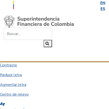
EN
ES
Saltar al contenido principal
Buscar...
Buscar
Desplegar navegación
Contraste
Reducir letra
Aumentar letra
Centro de relevo