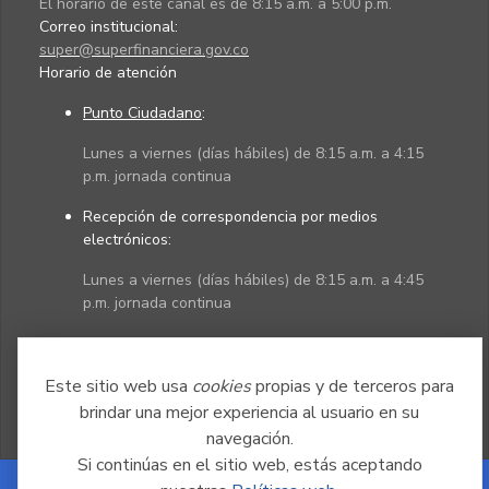
El horario de este canal es de 8:15 a.m. a 5:00 p.m.
Correo institucional:
super@superfinanciera.gov.co
Horario de atención
Punto Ciudadano
:
Lunes a viernes (días hábiles) de 8:15 a.m. a 4:15
p.m. jornada continua
Recepción de correspondencia por medios
electrónicos:
Lunes a viernes (días hábiles) de 8:15 a.m. a 4:45
p.m. jornada continua
Políticas
Mapa del sitio
Este sitio web usa
cookies
propias y de terceros para
brindar una mejor experiencia al usuario en su
navegación.
Si continúas en el sitio web, estás aceptando