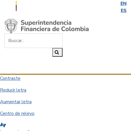
EN
ES
Saltar al contenido principal
Buscar...
Buscar
Desplegar navegación
Contraste
Reducir letra
Aumentar letra
Centro de relevo