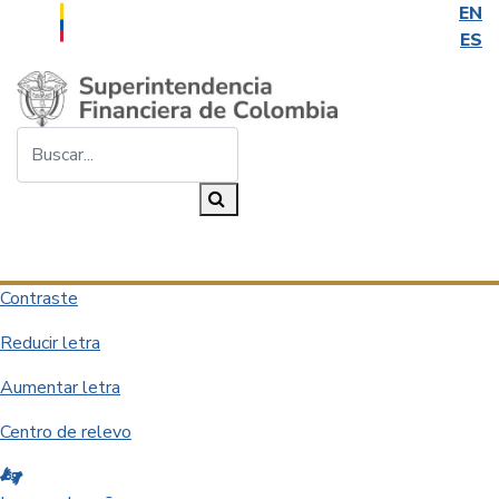
EN
ES
Saltar al contenido principal
Buscar...
Buscar
Desplegar navegación
Contraste
Reducir letra
Aumentar letra
Centro de relevo