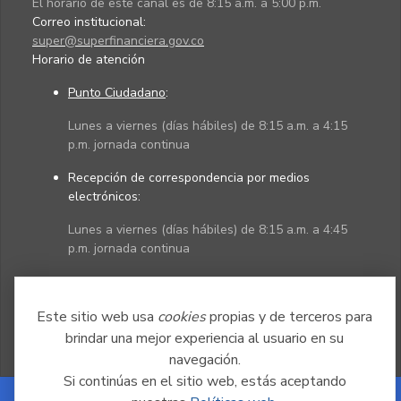
El horario de este canal es de 8:15 a.m. a 5:00 p.m.
Correo institucional:
super@superfinanciera.gov.co
Horario de atención
Punto Ciudadano
:
Lunes a viernes (días hábiles) de 8:15 a.m. a 4:15
p.m. jornada continua
Recepción de correspondencia por medios
electrónicos:
Lunes a viernes (días hábiles) de 8:15 a.m. a 4:45
p.m. jornada continua
Políticas
Mapa del sitio
Este sitio web usa
cookies
propias y de terceros para
brindar una mejor experiencia al usuario en su
navegación.
Si continúas en el sitio web, estás aceptando