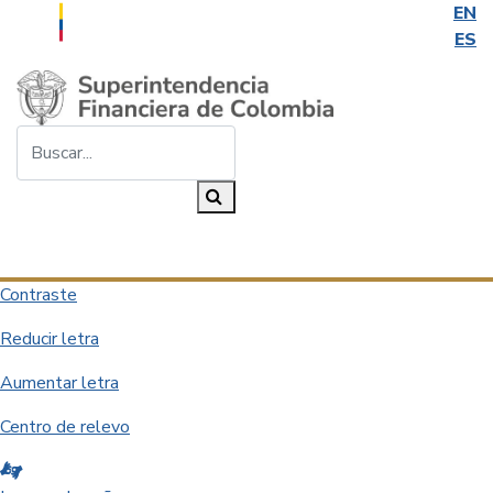
EN
ES
Saltar al contenido principal
Buscar...
Buscar
Desplegar navegación
Contraste
Reducir letra
Aumentar letra
Centro de relevo