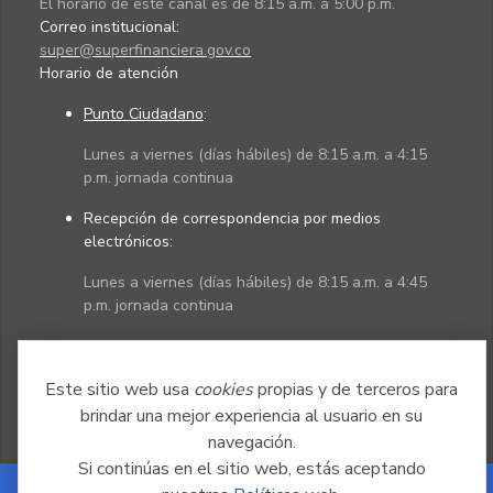
El horario de este canal es de 8:15 a.m. a 5:00 p.m.
Correo institucional:
super@superfinanciera.gov.co
Horario de atención
Punto Ciudadano
:
Lunes a viernes (días hábiles) de 8:15 a.m. a 4:15
p.m. jornada continua
Recepción de correspondencia por medios
electrónicos:
Lunes a viernes (días hábiles) de 8:15 a.m. a 4:45
p.m. jornada continua
Políticas
Mapa del sitio
Este sitio web usa
cookies
propias y de terceros para
brindar una mejor experiencia al usuario en su
navegación.
Si continúas en el sitio web, estás aceptando