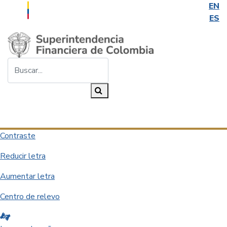
EN
ES
Saltar al contenido principal
Buscar...
Buscar
Desplegar navegación
Contraste
Reducir letra
Aumentar letra
Centro de relevo