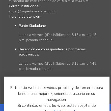
El horario de este canal es de 8:15 a.m. a 5:00 p.m.
Correo institucional:
super@superfinanciera.gov.co
Horario de atención
Punto Ciudadano
:
Lunes a viernes (días hábiles) de 8:15 a.m. a 4:15
p.m. jornada continua
Recepción de correspondencia por medios
electrónicos:
Lunes a viernes (días hábiles) de 8:15 a.m. a 4:45
p.m. jornada continua
Políticas
Mapa del sitio
Este sitio web usa
cookies
propias y de terceros para
brindar una mejor experiencia al usuario en su
navegación.
Si continúas en el sitio web, estás aceptando