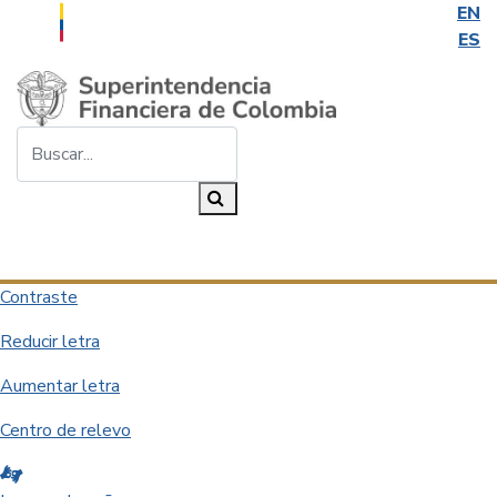
EN
ES
Saltar al contenido principal
Buscar...
Buscar
Desplegar navegación
Contraste
Reducir letra
Aumentar letra
Centro de relevo