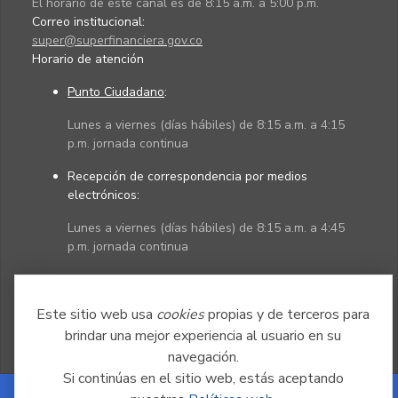
El horario de este canal es de 8:15 a.m. a 5:00 p.m.
Correo institucional:
super@superfinanciera.gov.co
Horario de atención
Punto Ciudadano
:
Lunes a viernes (días hábiles) de 8:15 a.m. a 4:15
p.m. jornada continua
Recepción de correspondencia por medios
electrónicos:
Lunes a viernes (días hábiles) de 8:15 a.m. a 4:45
p.m. jornada continua
Políticas
Mapa del sitio
Este sitio web usa
cookies
propias y de terceros para
brindar una mejor experiencia al usuario en su
navegación.
Si continúas en el sitio web, estás aceptando