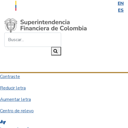
EN
ES
Saltar al contenido principal
Buscar...
Buscar
Desplegar navegación
Contraste
Reducir letra
Aumentar letra
Centro de relevo