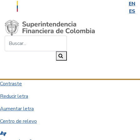
EN
ES
Saltar al contenido principal
Buscar...
Buscar
Desplegar navegación
Contraste
Reducir letra
Aumentar letra
Centro de relevo