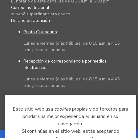
El horario de este canal es de 8:15 a.m. a 5:00 p.m.
Correo institucional:
super@superfinanciera.gov.co
Horario de atención
Punto Ciudadano
:
Lunes a viernes (días hábiles) de 8:15 a.m. a 4:15
p.m. jornada continua
Recepción de correspondencia por medios
electrónicos:
Lunes a viernes (días hábiles) de 8:15 a.m. a 4:45
p.m. jornada continua
Políticas
Mapa del sitio
Este sitio web usa
cookies
propias y de terceros para
brindar una mejor experiencia al usuario en su
navegación.
Si continúas en el sitio web, estás aceptando