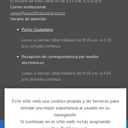
El horario de este canal es de 8:15 a.m. a 5:00 p.m.
Correo institucional:
super@superfinanciera.gov.co
Horario de atención
Punto Ciudadano
:
Lunes a viernes (días hábiles) de 8:15 a.m. a 4:15
p.m. jornada continua
Recepción de correspondencia por medios
electrónicos:
Lunes a viernes (días hábiles) de 8:15 a.m. a 4:45
p.m. jornada continua
Políticas
Mapa del sitio
Este sitio web usa
cookies
propias y de terceros para
brindar una mejor experiencia al usuario en su
navegación.
Si continúas en el sitio web, estás aceptando