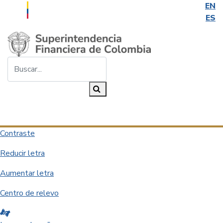
EN
ES
Saltar al contenido principal
Buscar...
Buscar
Desplegar navegación
Contraste
Reducir letra
Aumentar letra
Centro de relevo