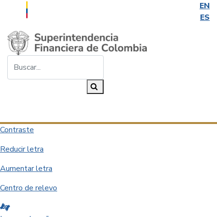
EN
ES
Saltar al contenido principal
Buscar...
Buscar
Desplegar navegación
Contraste
Reducir letra
Aumentar letra
Centro de relevo