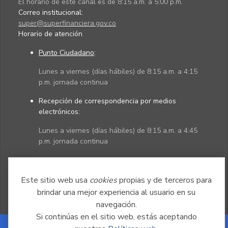
El horario de este canal es de 8:15 a.m. a 5:00 p.m.
Correo institucional:
super@superfinanciera.gov.co
Horario de atención
Punto Ciudadano
:
Lunes a viernes (días hábiles) de 8:15 a.m. a 4:15
p.m. jornada continua
Recepción de correspondencia por medios
electrónicos:
Lunes a viernes (días hábiles) de 8:15 a.m. a 4:45
p.m. jornada continua
Políticas
Mapa del sitio
Este sitio web usa
cookies
propias y de terceros para
brindar una mejor experiencia al usuario en su
navegación.
Si continúas en el sitio web, estás aceptando