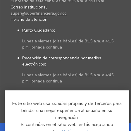
El horario de este canal es de 8:15 a.m. a 5:00 p.m.
Correo institucional:
super@superfinanciera.gov.co
Horario de atención
Punto Ciudadano
:
Lunes a viernes (días hábiles) de 8:15 a.m. a 4:15
p.m. jornada continua
Recepción de correspondencia por medios
electrónicos:
Lunes a viernes (días hábiles) de 8:15 a.m. a 4:45
p.m. jornada continua
Políticas
Mapa del sitio
Este sitio web usa
cookies
propias y de terceros para
brindar una mejor experiencia al usuario en su
navegación.
Si continúas en el sitio web, estás aceptando