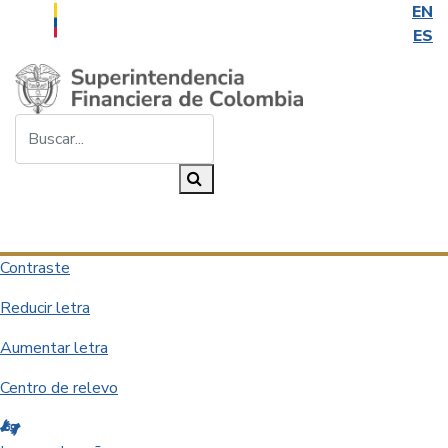
EN
ES
Saltar al contenido principal
Buscar...
Buscar
Desplegar navegación
Contraste
Reducir letra
Aumentar letra
Centro de relevo