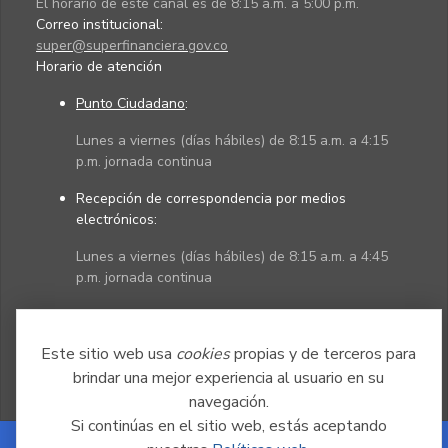
El horario de este canal es de 8:15 a.m. a 5:00 p.m.
Correo institucional:
super@superfinanciera.gov.co
Horario de atención
Punto Ciudadano
:
Lunes a viernes (días hábiles) de 8:15 a.m. a 4:15
p.m. jornada continua
Recepción de correspondencia por medios
electrónicos:
Lunes a viernes (días hábiles) de 8:15 a.m. a 4:45
p.m. jornada continua
Políticas
Mapa del sitio
Este sitio web usa
cookies
propias y de terceros para
brindar una mejor experiencia al usuario en su
navegación.
Si continúas en el sitio web, estás aceptando