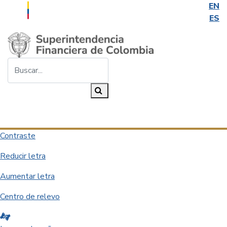
EN
ES
Saltar al contenido principal
Buscar...
Buscar
Desplegar navegación
Contraste
Reducir letra
Aumentar letra
Centro de relevo