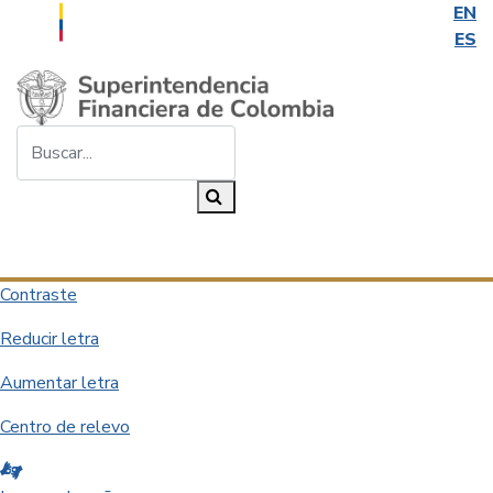
EN
ES
Saltar al contenido principal
Buscar...
Buscar
Desplegar navegación
Contraste
Reducir letra
Aumentar letra
Centro de relevo