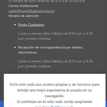
El horario de este canal es de 8:15 a.m. a 5:00 p.m.
Correo institucional:
super@superfinanciera.gov.co
Horario de atención
Punto Ciudadano
:
Lunes a viernes (días hábiles) de 8:15 a.m. a 4:15
p.m. jornada continua
Recepción de correspondencia por medios
electrónicos:
Lunes a viernes (días hábiles) de 8:15 a.m. a 4:45
p.m. jornada continua
Políticas
Mapa del sitio
Este sitio web usa
cookies
propias y de terceros para
brindar una mejor experiencia al usuario en su
navegación.
Si continúas en el sitio web, estás aceptando