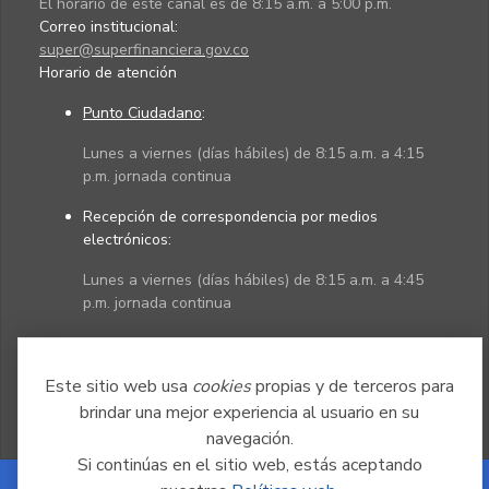
El horario de este canal es de 8:15 a.m. a 5:00 p.m.
Correo institucional:
super@superfinanciera.gov.co
Horario de atención
Punto Ciudadano
:
Lunes a viernes (días hábiles) de 8:15 a.m. a 4:15
p.m. jornada continua
Recepción de correspondencia por medios
electrónicos:
Lunes a viernes (días hábiles) de 8:15 a.m. a 4:45
p.m. jornada continua
Políticas
Mapa del sitio
Este sitio web usa
cookies
propias y de terceros para
brindar una mejor experiencia al usuario en su
navegación.
Si continúas en el sitio web, estás aceptando