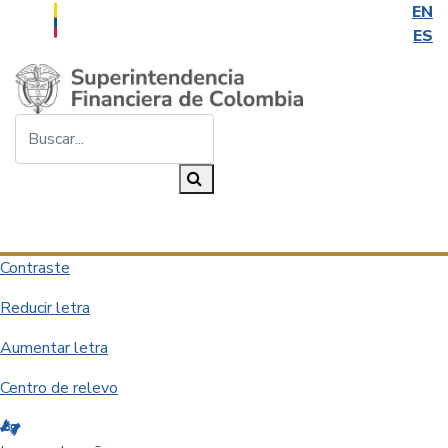
EN
ES
Saltar al contenido principal
Buscar...
Buscar
Desplegar navegación
Contraste
Reducir letra
Aumentar letra
Centro de relevo