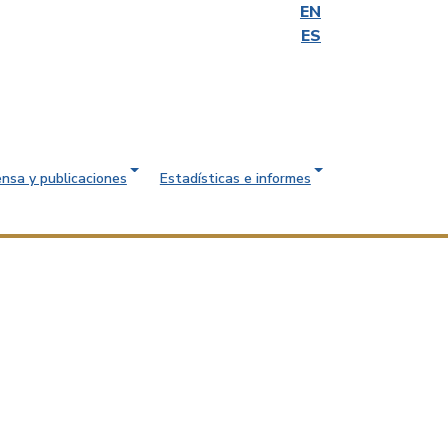
EN
ES
ensa y publicaciones
Estadísticas e informes