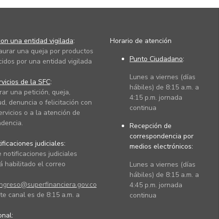
on una entidad vigilada
:
Horario de atención
taurar una queja por productos
Punto Ciudadano
:
cidos por una entidad vigilada
Lunes a viernes (días
vicios de la SFC
:
hábiles) de 8:15 a.m. a
rar una petición, queja,
4:15 p.m. jornada
ud, denuncia o felicitación con
continua
ervicios o a la atención de
dencia.
Recepción de
correspondencia por
ficaciones judiciales:
medios electrónicos:
 notificaciones judiciales
 habilitado el correo
Lunes a viernes (días
hábiles) de 8:15 a.m. a
ingreso@superfinanciera.gov.co
4:45 p.m. jornada
te canal es de 8:15 a.m. a
continua
ional: