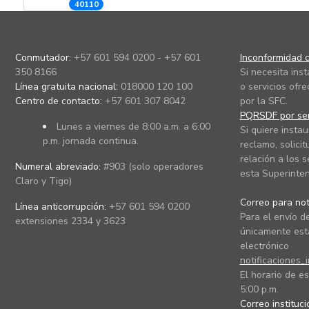
40110
Conmutador:
+57 601 594 0200 - +57 601
Inconformidad c
350 8166
Si necesita ins
Línea gratuita nacional:
018000 120 100
o servicios ofre
Centro de contacto:
+57 601 307 8042
por la SFC.
PQRSDF por ser
Lunes a viernes de 8:00 a.m. a 6:00
Si quiere instau
p.m. jornada continua.
reclamo, solicit
relación a los s
Numeral abreviado:
#903 (solo operadores
esta Superinten
Claro y Tigo)
Correo para noti
Línea anticorrupción:
+57 601 594 0200
Para el envío de
extensiones 2334 y 3623
únicamente está
electrónico
notificaciones_
El horario de es
5:00 p.m.
Correo instituc