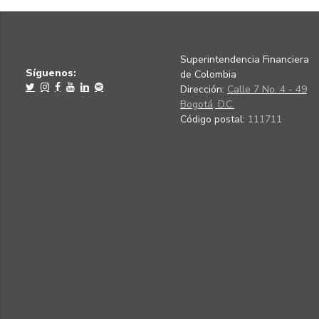
Superintendencia Financiera
Síguenos:
de Colombia
Dirección:
Calle 7 No. 4 - 49
Bogotá, D.C.
Código postal:
111711