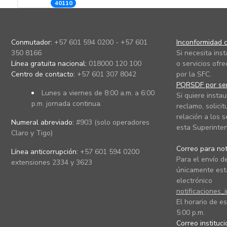
40110
Conmutador:
+57 601 594 0200 - +57 601
Inconformidad c
350 8166
Si necesita ins
Línea gratuita nacional:
018000 120 100
o servicios ofre
Centro de contacto:
+57 601 307 8042
por la SFC.
PQRSDF por ser
Lunes a viernes de 8:00 a.m. a 6:00
Si quiere instau
p.m. jornada continua.
reclamo, solicit
relación a los s
Numeral abreviado:
#903 (solo operadores
esta Superinten
Claro y Tigo)
Correo para noti
Línea anticorrupción:
+57 601 594 0200
Para el envío de
extensiones 2334 y 3623
únicamente está
electrónico
notificaciones_
El horario de es
5:00 p.m.
Correo instituc