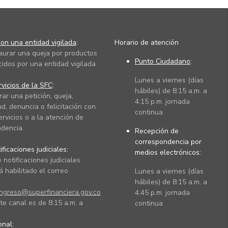
on una entidad vigilada
:
Horario de atención
taurar una queja por productos
Punto Ciudadano
:
cidos por una entidad vigilada
Lunes a viernes (días
vicios de la SFC
:
hábiles) de 8:15 a.m. a
rar una petición, queja,
4:15 p.m. jornada
ud, denuncia o felicitación con
continua
ervicios o a la atención de
dencia.
Recepción de
correspondencia por
ficaciones judiciales:
medios electrónicos:
 notificaciones judiciales
 habilitado el correo
Lunes a viernes (días
hábiles) de 8:15 a.m. a
ingreso@superfinanciera.gov.co
4:45 p.m. jornada
te canal es de 8:15 a.m. a
continua
ional: