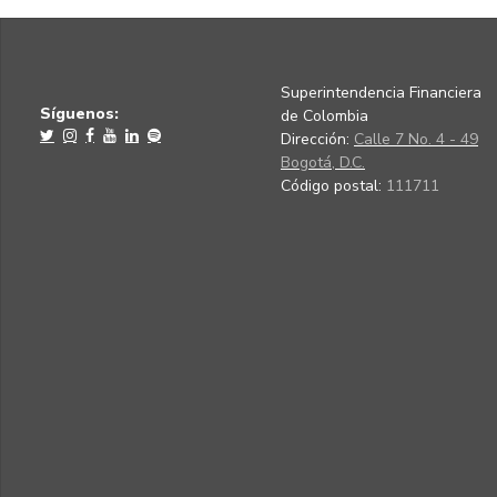
Superintendencia Financiera
Síguenos:
de Colombia
Dirección:
Calle 7 No. 4 - 49
Bogotá, D.C.
Código postal:
111711