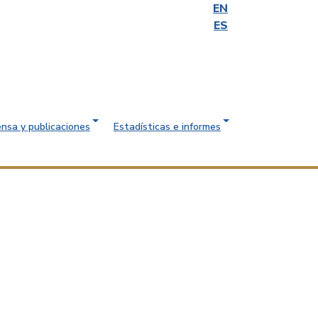
EN
ES
ensa y publicaciones
Estadísticas e informes