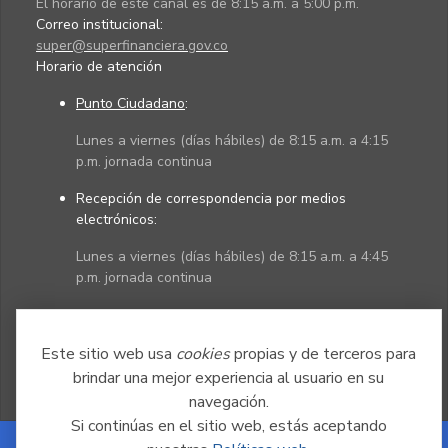
El horario de este canal es de 8:15 a.m. a 5:00 p.m.
Correo institucional:
super@superfinanciera.gov.co
Horario de atención
Punto Ciudadano
:
Lunes a viernes (días hábiles) de 8:15 a.m. a 4:15
p.m. jornada continua
Recepción de correspondencia por medios
electrónicos:
Lunes a viernes (días hábiles) de 8:15 a.m. a 4:45
p.m. jornada continua
Políticas
Mapa del sitio
Este sitio web usa
cookies
propias y de terceros para
brindar una mejor experiencia al usuario en su
navegación.
Si continúas en el sitio web, estás aceptando