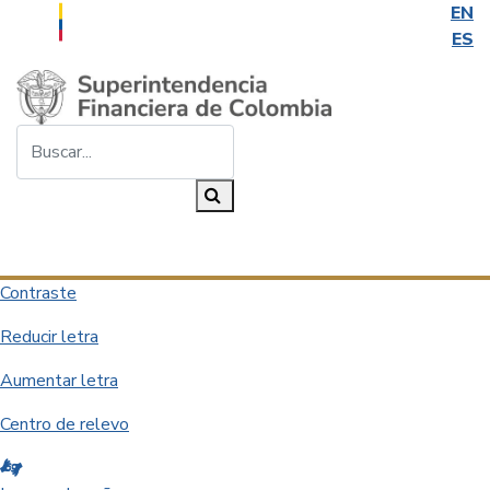
EN
ES
Saltar al contenido principal
Buscar...
Buscar
Desplegar navegación
Contraste
Reducir letra
Aumentar letra
Centro de relevo