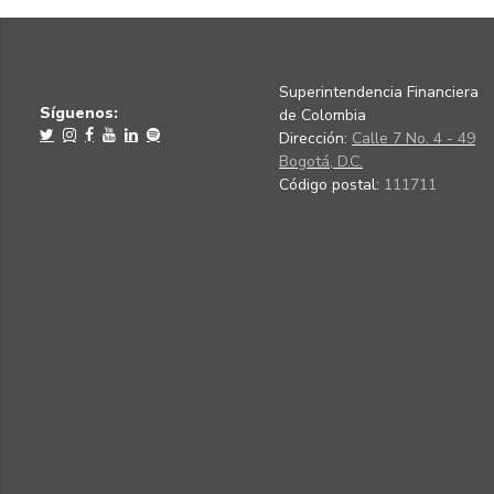
Superintendencia Financiera
Síguenos:
de Colombia
Dirección:
Calle 7 No. 4 - 49
Bogotá, D.C.
Código postal:
111711