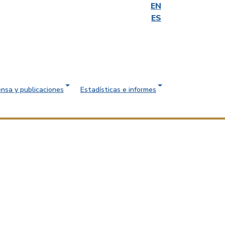
EN
ES
ensa y publicaciones
Estadísticas e informes