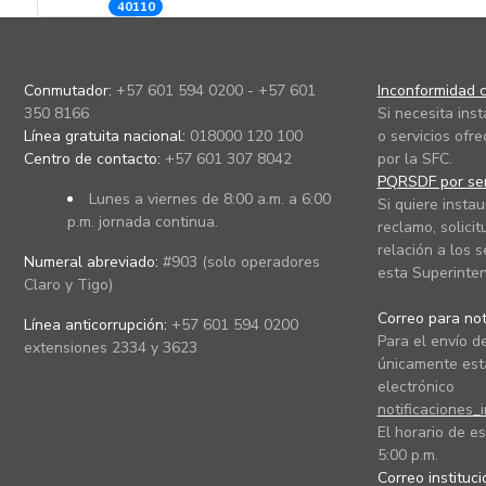
40110
Conmutador:
+57 601 594 0200 - +57 601
Inconformidad c
350 8166
Si necesita ins
Línea gratuita nacional:
018000 120 100
o servicios ofre
Centro de contacto:
+57 601 307 8042
por la SFC.
PQRSDF por ser
Lunes a viernes de 8:00 a.m. a 6:00
Si quiere instau
p.m. jornada continua.
reclamo, solicit
relación a los s
Numeral abreviado:
#903 (solo operadores
esta Superinten
Claro y Tigo)
Correo para noti
Línea anticorrupción:
+57 601 594 0200
Para el envío de
extensiones 2334 y 3623
únicamente está
electrónico
notificaciones_
El horario de es
5:00 p.m.
Correo instituc