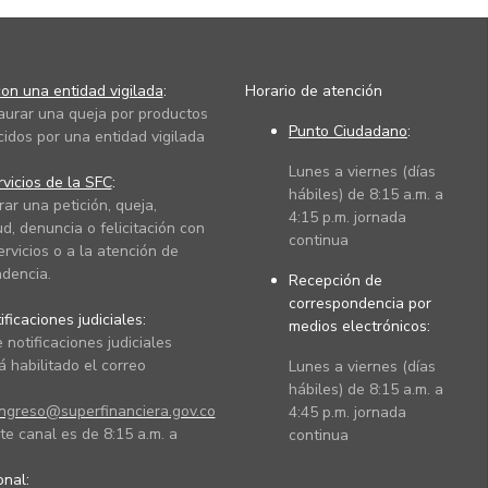
on una entidad vigilada
:
Horario de atención
taurar una queja por productos
Punto Ciudadano
:
cidos por una entidad vigilada
Lunes a viernes (días
vicios de la SFC
:
hábiles) de 8:15 a.m. a
rar una petición, queja,
4:15 p.m. jornada
ud, denuncia o felicitación con
continua
ervicios o a la atención de
dencia.
Recepción de
correspondencia por
ficaciones judiciales:
medios electrónicos:
 notificaciones judiciales
 habilitado el correo
Lunes a viernes (días
hábiles) de 8:15 a.m. a
ingreso@superfinanciera.gov.co
4:45 p.m. jornada
te canal es de 8:15 a.m. a
continua
ional: