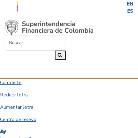
EN
ES
Saltar al contenido principal
Buscar...
Buscar
Desplegar navegación
Contraste
Reducir letra
Aumentar letra
Centro de relevo