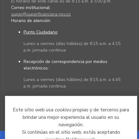
El horario de este canal es de 8:15 a.m. a 5:00 p.m.
Correo institucional:
super@superfinanciera.gov.co
Horario de atención
Punto Ciudadano
:
Lunes a viernes (días hábiles) de 8:15 a.m. a 4:15
p.m. jornada continua
Recepción de correspondencia por medios
electrónicos:
Lunes a viernes (días hábiles) de 8:15 a.m. a 4:45
p.m. jornada continua
Políticas
Mapa del sitio
Este sitio web usa
cookies
propias y de terceros para
brindar una mejor experiencia al usuario en su
navegación.
Si continúas en el sitio web, estás aceptando