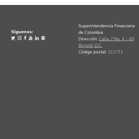
Superintendencia Financiera
Síguenos:
de Colombia
Dirección:
Calle 7 No. 4 - 49
Bogotá, D.C.
Código postal:
111711