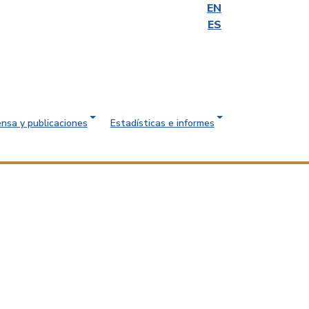
EN
ES
ensa y publicaciones
Estadísticas e informes