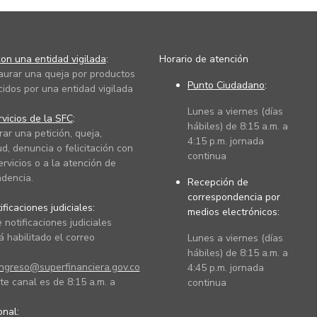
on una entidad vigilada
:
Horario de atención
taurar una queja por productos
Punto Ciudadano
:
cidos por una entidad vigilada
Lunes a viernes (días
vicios de la SFC
:
hábiles) de 8:15 a.m. a
rar una petición, queja,
4:15 p.m. jornada
ud, denuncia o felicitación con
continua
ervicios o a la atención de
dencia.
Recepción de
correspondencia por
ficaciones judiciales:
medios electrónicos:
 notificaciones judiciales
 habilitado el correo
Lunes a viernes (días
hábiles) de 8:15 a.m. a
ingreso@superfinanciera.gov.co
4:45 p.m. jornada
te canal es de 8:15 a.m. a
continua
ional: