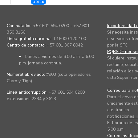
40110
Conmutador:
+57 601 594 0200 - +57 601
Inconformidad c
350 8166
Si necesita ins
Línea gratuita nacional:
018000 120 100
o servicios ofre
Centro de contacto:
+57 601 307 8042
por la SFC.
PQRSDF por ser
Lunes a viernes de 8:00 a.m. a 6:00
Si quiere instau
p.m. jornada continua.
reclamo, solicit
relación a los s
Numeral abreviado:
#903 (solo operadores
esta Superinten
Claro y Tigo)
Correo para noti
Línea anticorrupción:
+57 601 594 0200
Para el envío de
extensiones 2334 y 3623
únicamente está
electrónico
notificaciones_
El horario de es
5:00 p.m.
Correo instituc