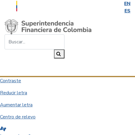
EN
ES
Saltar al contenido principal
Buscar...
Buscar
Desplegar navegación
Contraste
Reducir letra
Aumentar letra
Centro de relevo