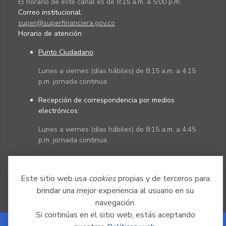
El horario de este canal es de 8:15 a.m. a 5:00 p.m.
Correo institucional:
super@superfinanciera.gov.co
Horario de atención
Punto Ciudadano
:
Lunes a viernes (días hábiles) de 8:15 a.m. a 4:15
p.m. jornada continua
Recepción de correspondencia por medios
electrónicos:
Lunes a viernes (días hábiles) de 8:15 a.m. a 4:45
p.m. jornada continua
Políticas
Mapa del sitio
Este sitio web usa
cookies
propias y de terceros para
brindar una mejor experiencia al usuario en su
navegación.
Si continúas en el sitio web, estás aceptando