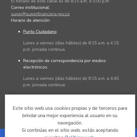
El horario de este canal es de 8:15 a.m. a 5:00 p.m.
Correo institucional:
super@superfinanciera.gov.co
Horario de atención
Punto Ciudadano
:
Lunes a viernes (días hábiles) de 8:15 a.m. a 4:15
p.m. jornada continua
Recepción de correspondencia por medios
electrónicos:
Lunes a viernes (días hábiles) de 8:15 a.m. a 4:45
p.m. jornada continua
Políticas
Mapa del sitio
Este sitio web usa
cookies
propias y de terceros para
brindar una mejor experiencia al usuario en su
navegación.
Si continúas en el sitio web, estás aceptando