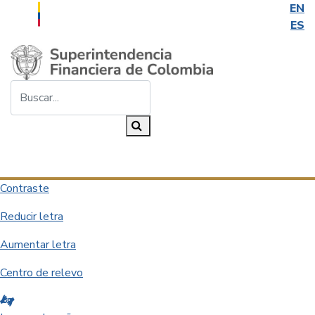
EN
ES
Saltar al contenido principal
Buscar...
Buscar
Desplegar navegación
Contraste
Reducir letra
Aumentar letra
Centro de relevo