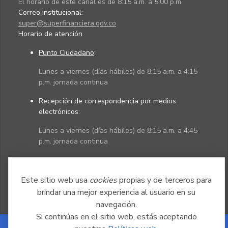
El horario de este canal es de 8:15 a.m. a 5:00 p.m.
Correo institucional:
super@superfinanciera.gov.co
Horario de atención
Punto Ciudadano
:
Lunes a viernes (días hábiles) de 8:15 a.m. a 4:15
p.m. jornada continua
Recepción de correspondencia por medios
electrónicos:
Lunes a viernes (días hábiles) de 8:15 a.m. a 4:45
p.m. jornada continua
Políticas
Mapa del sitio
Este sitio web usa
cookies
propias y de terceros para
brindar una mejor experiencia al usuario en su
navegación.
Si continúas en el sitio web, estás aceptando