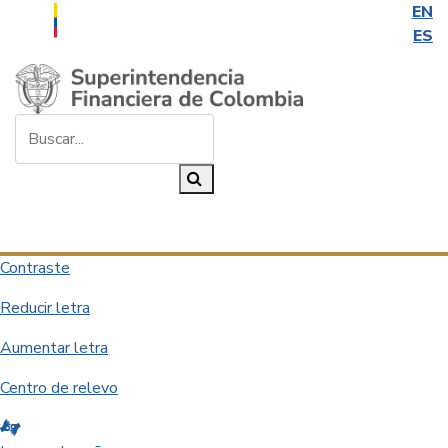
EN
ES
Saltar al contenido principal
Buscar...
Buscar
Desplegar navegación
Contraste
Reducir letra
Aumentar letra
Centro de relevo