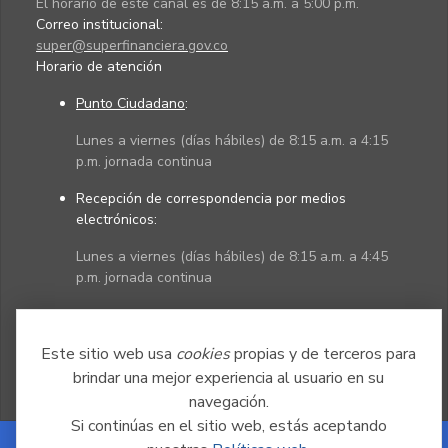
El horario de este canal es de 8:15 a.m. a 5:00 p.m.
Correo institucional:
super@superfinanciera.gov.co
Horario de atención
Punto Ciudadano
:
Lunes a viernes (días hábiles) de 8:15 a.m. a 4:15
p.m. jornada continua
Recepción de correspondencia por medios
electrónicos:
Lunes a viernes (días hábiles) de 8:15 a.m. a 4:45
p.m. jornada continua
Políticas
Mapa del sitio
Este sitio web usa
cookies
propias y de terceros para
brindar una mejor experiencia al usuario en su
navegación.
Si continúas en el sitio web, estás aceptando