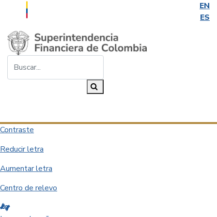
EN
ES
Saltar al contenido principal
Buscar...
Buscar
Desplegar navegación
Contraste
Reducir letra
Aumentar letra
Centro de relevo