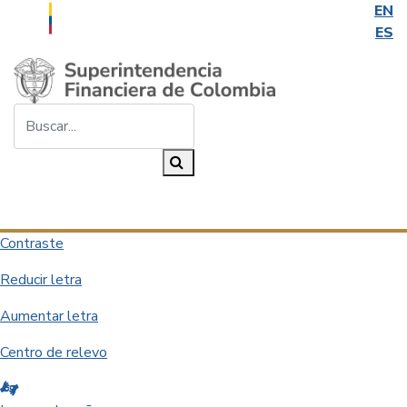
EN
ES
Saltar al contenido principal
Buscar...
Buscar
Desplegar navegación
Contraste
Reducir letra
Aumentar letra
Centro de relevo