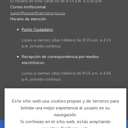
El horario de este canal es de 8:15 a.m. a 5:00 p.m.
Correo institucional:
super@superfinanciera.gov.co
Horario de atención
Punto Ciudadano
:
Lunes a viernes (días hábiles) de 8:15 a.m. a 4:15
p.m. jornada continua
Recepción de correspondencia por medios
electrónicos:
Lunes a viernes (días hábiles) de 8:15 a.m. a 4:45
p.m. jornada continua
Políticas
Mapa del sitio
Este sitio web usa
cookies
propias y de terceros para
brindar una mejor experiencia al usuario en su
navegación.
Si continúas en el sitio web, estás aceptando