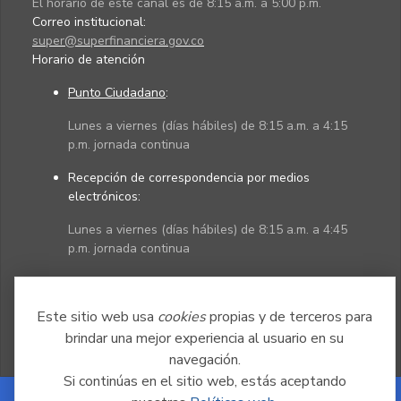
El horario de este canal es de 8:15 a.m. a 5:00 p.m.
Correo institucional:
super@superfinanciera.gov.co
Horario de atención
Punto Ciudadano
:
Lunes a viernes (días hábiles) de 8:15 a.m. a 4:15
p.m. jornada continua
Recepción de correspondencia por medios
electrónicos:
Lunes a viernes (días hábiles) de 8:15 a.m. a 4:45
p.m. jornada continua
Políticas
Mapa del sitio
Este sitio web usa
cookies
propias y de terceros para
brindar una mejor experiencia al usuario en su
navegación.
Si continúas en el sitio web, estás aceptando