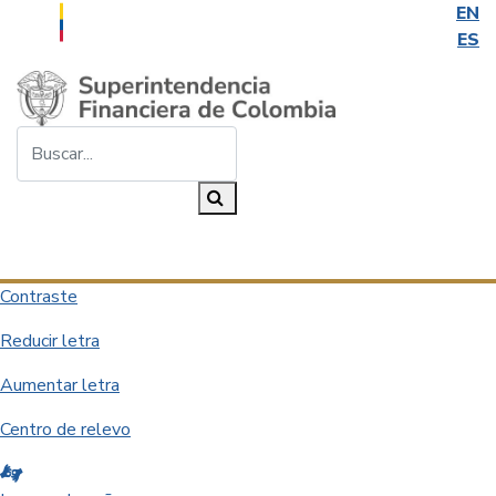
EN
ES
Saltar al contenido principal
Buscar...
Buscar
Desplegar navegación
Contraste
Reducir letra
Aumentar letra
Centro de relevo