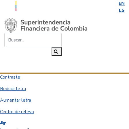
EN
ES
Saltar al contenido principal
Buscar...
Buscar
Desplegar navegación
Contraste
Reducir letra
Aumentar letra
Centro de relevo