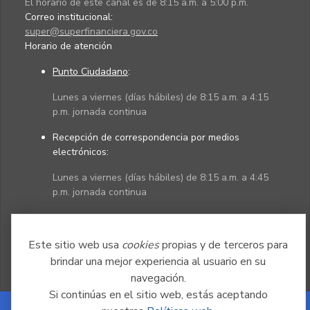
El horario de este canal es de 8:15 a.m. a 5:00 p.m.
Correo institucional:
super@superfinanciera.gov.co
Horario de atención
Punto Ciudadano
:
Lunes a viernes (días hábiles) de 8:15 a.m. a 4:15
p.m. jornada continua
Recepción de correspondencia por medios
electrónicos:
Lunes a viernes (días hábiles) de 8:15 a.m. a 4:45
p.m. jornada continua
Políticas
Mapa del sitio
Este sitio web usa
cookies
propias y de terceros para
brindar una mejor experiencia al usuario en su
navegación.
Si continúas en el sitio web, estás aceptando