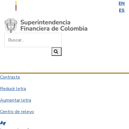
EN
ES
Saltar al contenido principal
Buscar...
Buscar
Desplegar navegación
Contraste
Reducir letra
Aumentar letra
Centro de relevo