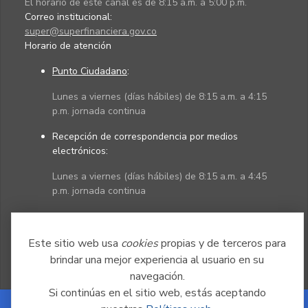
El horario de este canal es de 8:15 a.m. a 5:00 p.m.
Correo institucional:
super@superfinanciera.gov.co
Horario de atención
Punto Ciudadano
:
Lunes a viernes (días hábiles) de 8:15 a.m. a 4:15
p.m. jornada continua
Recepción de correspondencia por medios
electrónicos:
Lunes a viernes (días hábiles) de 8:15 a.m. a 4:45
p.m. jornada continua
Políticas
Mapa del sitio
Este sitio web usa
cookies
propias y de terceros para
brindar una mejor experiencia al usuario en su
navegación.
Si continúas en el sitio web, estás aceptando