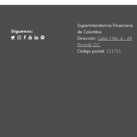
Superintendencia Financiera
Síguenos:
de Colombia
Dirección:
Calle 7 No. 4 - 49
Bogotá, D.C.
Código postal:
111711