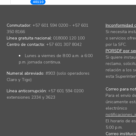
40110
Conmutador:
+57 601 594 0200 - +57 601
Inconformidad c
350 8166
Si necesita ins
Línea gratuita nacional:
018000 120 100
o servicios ofre
Centro de contacto:
+57 601 307 8042
por la SFC.
PQRSDF por ser
Lunes a viernes de 8:00 a.m. a 6:00
Si quiere instau
p.m. jornada continua.
reclamo, solicit
relación a los s
Numeral abreviado:
#903 (solo operadores
esta Superinten
Claro y Tigo)
Correo para noti
Línea anticorrupción:
+57 601 594 0200
Para el envío de
extensiones 2334 y 3623
únicamente está
electrónico
notificaciones_
El horario de es
5:00 p.m.
Correo instituc