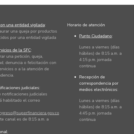
on una entidad vigilada
:
Horario de atención
taurar una queja por productos
Punto Ciudadano
:
cidos por una entidad vigilada
Lunes a viernes (días
vicios de la SFC
:
hábiles) de 8:15 a.m. a
rar una petición, queja,
4:15 p.m. jornada
ud, denuncia o felicitación con
continua
ervicios o a la atención de
dencia.
Recepción de
correspondencia por
ficaciones judiciales:
medios electrónicos:
 notificaciones judiciales
 habilitado el correo
Lunes a viernes (días
hábiles) de 8:15 a.m. a
ingreso@superfinanciera.gov.co
4:45 p.m. jornada
te canal es de 8:15 a.m. a
continua
ional: