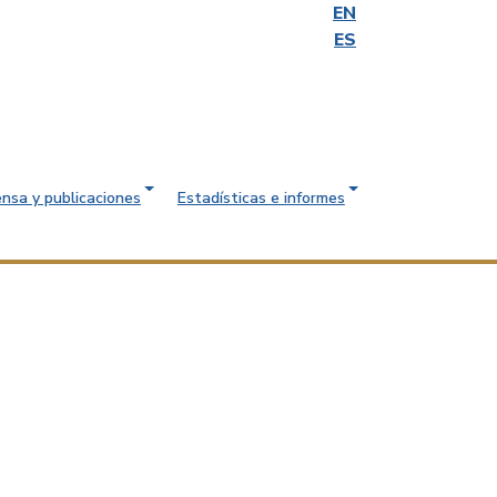
EN
ES
ensa y publicaciones
Estadísticas e informes