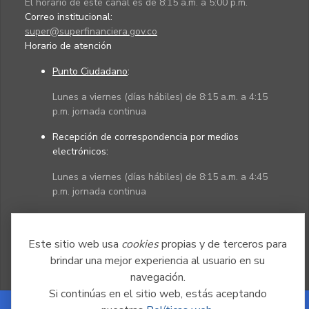
El horario de este canal es de 8:15 a.m. a 5:00 p.m.
Correo institucional:
super@superfinanciera.gov.co
Horario de atención
Punto Ciudadano
:
Lunes a viernes (días hábiles) de 8:15 a.m. a 4:15
p.m. jornada continua
Recepción de correspondencia por medios
electrónicos:
Lunes a viernes (días hábiles) de 8:15 a.m. a 4:45
p.m. jornada continua
Políticas
Mapa del sitio
Este sitio web usa
cookies
propias y de terceros para
brindar una mejor experiencia al usuario en su
navegación.
Si continúas en el sitio web, estás aceptando