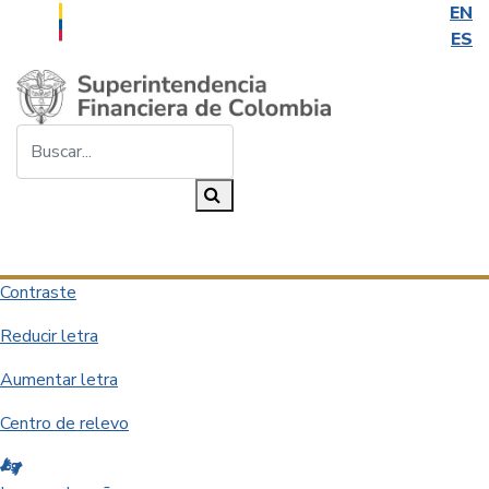
EN
ES
Saltar al contenido principal
Buscar...
Buscar
Desplegar navegación
Contraste
Reducir letra
Aumentar letra
Centro de relevo