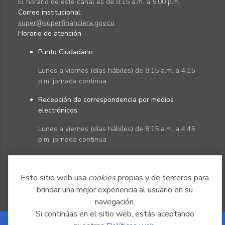
El horario de este canal es de 8:15 a.m. a 5:00 p.m.
Correo institucional:
super@superfinanciera.gov.co
Horario de atención
Punto Ciudadano
:
Lunes a viernes (días hábiles) de 8:15 a.m. a 4:15
p.m. jornada continua
Recepción de correspondencia por medios
electrónicos:
Lunes a viernes (días hábiles) de 8:15 a.m. a 4:45
p.m. jornada continua
Políticas
Mapa del sitio
Este sitio web usa
cookies
propias y de terceros para
brindar una mejor experiencia al usuario en su
navegación.
Si continúas en el sitio web, estás aceptando