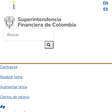
EN
ES
Saltar al contenido principal
Buscar...
Buscar
Desplegar navegación
Contraste
Reducir letra
Aumentar letra
Centro de relevo