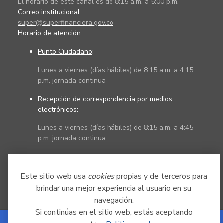
El horario de este canal es de 8:15 a.m. a 5:00 p.m.
Correo institucional:
super@superfinanciera.gov.co
Horario de atención
Punto Ciudadano
:
Lunes a viernes (días hábiles) de 8:15 a.m. a 4:15
p.m. jornada continua
Recepción de correspondencia por medios
electrónicos:
Lunes a viernes (días hábiles) de 8:15 a.m. a 4:45
p.m. jornada continua
Políticas
Mapa del sitio
Este sitio web usa
cookies
propias y de terceros para
brindar una mejor experiencia al usuario en su
navegación.
Si continúas en el sitio web, estás aceptando