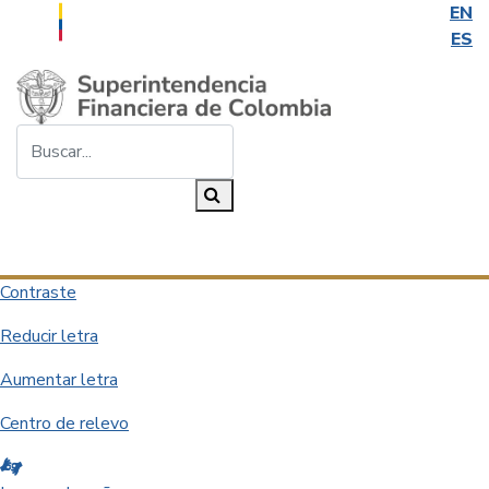
EN
ES
Saltar al contenido principal
Buscar...
Buscar
Desplegar navegación
Contraste
Reducir letra
Aumentar letra
Centro de relevo