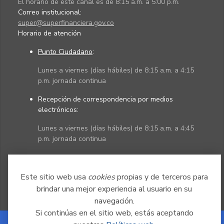
El horario de este canal es de 8:15 a.m. a 5:00 p.m.
Correo institucional:
super@superfinanciera.gov.co
Horario de atención
Punto Ciudadano
:
Lunes a viernes (días hábiles) de 8:15 a.m. a 4:15
p.m. jornada continua
Recepción de correspondencia por medios
electrónicos:
Lunes a viernes (días hábiles) de 8:15 a.m. a 4:45
p.m. jornada continua
Políticas
Mapa del sitio
Este sitio web usa
cookies
propias y de terceros para
brindar una mejor experiencia al usuario en su
navegación.
Si continúas en el sitio web, estás aceptando