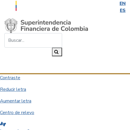
EN
ES
Saltar al contenido principal
Buscar...
Buscar
Desplegar navegación
Contraste
Reducir letra
Aumentar letra
Centro de relevo