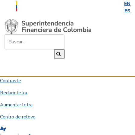
EN
ES
Saltar al contenido principal
Buscar...
Buscar
Desplegar navegación
Contraste
Reducir letra
Aumentar letra
Centro de relevo