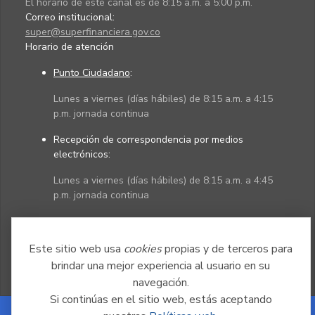
El horario de este canal es de 8:15 a.m. a 5:00 p.m.
Correo institucional:
super@superfinanciera.gov.co
Horario de atención
Punto Ciudadano
:
Lunes a viernes (días hábiles) de 8:15 a.m. a 4:15
p.m. jornada continua
Recepción de correspondencia por medios
electrónicos:
Lunes a viernes (días hábiles) de 8:15 a.m. a 4:45
p.m. jornada continua
Políticas
Mapa del sitio
Este sitio web usa
cookies
propias y de terceros para
brindar una mejor experiencia al usuario en su
navegación.
Si continúas en el sitio web, estás aceptando