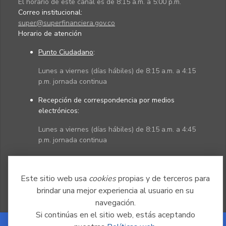
El horario de este canal es de 8:15 a.m. a 5:00 p.m.
Correo institucional:
super@superfinanciera.gov.co
Horario de atención
Punto Ciudadano
:
Lunes a viernes (días hábiles) de 8:15 a.m. a 4:15
p.m. jornada continua
Recepción de correspondencia por medios
electrónicos:
Lunes a viernes (días hábiles) de 8:15 a.m. a 4:45
p.m. jornada continua
Políticas
Mapa del sitio
Este sitio web usa
cookies
propias y de terceros para
brindar una mejor experiencia al usuario en su
navegación.
Si continúas en el sitio web, estás aceptando