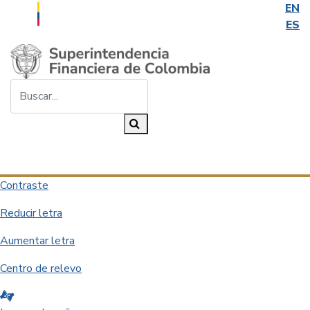
EN
ES
Saltar al contenido principal
Buscar...
Buscar
Desplegar navegación
Contraste
Reducir letra
Aumentar letra
Centro de relevo