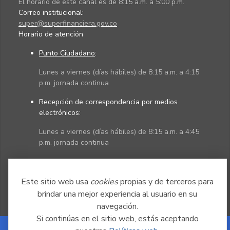
El horario de este canal es de 8:15 a.m. a 5:00 p.m.
Correo institucional:
super@superfinanciera.gov.co
Horario de atención
Punto Ciudadano
:
Lunes a viernes (días hábiles) de 8:15 a.m. a 4:15
p.m. jornada continua
Recepción de correspondencia por medios
electrónicos:
Lunes a viernes (días hábiles) de 8:15 a.m. a 4:45
p.m. jornada continua
Políticas
Mapa del sitio
Este sitio web usa
cookies
propias y de terceros para
brindar una mejor experiencia al usuario en su
navegación.
Si continúas en el sitio web, estás aceptando