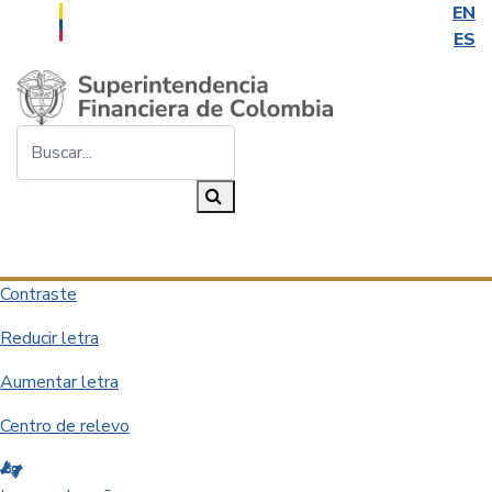
EN
ES
Saltar al contenido principal
Buscar...
Buscar
Desplegar navegación
Contraste
Reducir letra
Aumentar letra
Centro de relevo