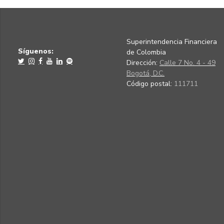
Superintendencia Financiera
Síguenos:
de Colombia
Dirección:
Calle 7 No. 4 - 49
Bogotá, D.C.
Código postal:
111711