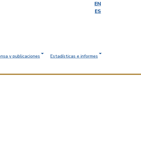
EN
ES
ensa y publicaciones
Estadísticas e informes