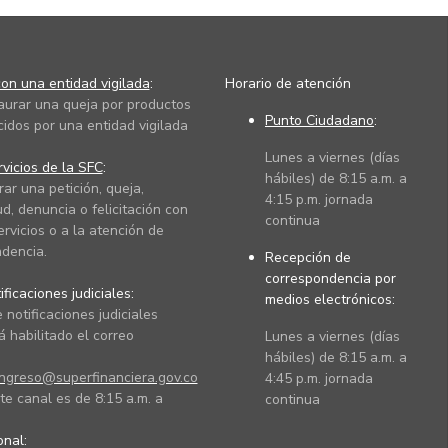
on una entidad vigilada
:
Horario de atención
taurar una queja por productos
Punto Ciudadano
:
cidos por una entidad vigilada
Lunes a viernes (días
vicios de la SFC
:
hábiles) de 8:15 a.m. a
rar una petición, queja,
4:15 p.m. jornada
ud, denuncia o felicitación con
continua
ervicios o a la atención de
dencia.
Recepción de
correspondencia por
ficaciones judiciales:
medios electrónicos:
 notificaciones judiciales
 habilitado el correo
Lunes a viernes (días
hábiles) de 8:15 a.m. a
ingreso@superfinanciera.gov.co
4:45 p.m. jornada
te canal es de 8:15 a.m. a
continua
ional: