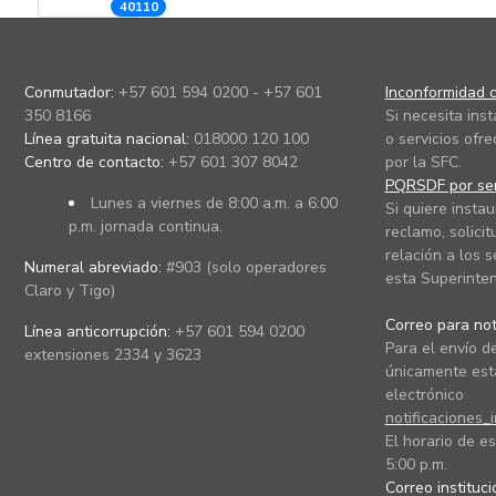
40110
Conmutador:
+57 601 594 0200 - +57 601
Inconformidad c
350 8166
Si necesita ins
Línea gratuita nacional:
018000 120 100
o servicios ofre
Centro de contacto:
+57 601 307 8042
por la SFC.
PQRSDF por ser
Lunes a viernes de 8:00 a.m. a 6:00
Si quiere instau
p.m. jornada continua.
reclamo, solicit
relación a los s
Numeral abreviado:
#903 (solo operadores
esta Superinten
Claro y Tigo)
Correo para noti
Línea anticorrupción:
+57 601 594 0200
Para el envío de
extensiones 2334 y 3623
únicamente está
electrónico
notificaciones_
El horario de es
5:00 p.m.
Correo instituc